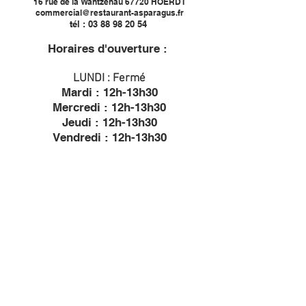
16 rue de la Wantzenau 67720 HOERDT
commercial@restaurant-asparagus.fr
tél :
03 88 98 20 54
Horaires d'ouverture :
LUNDI : Fermé
Mardi : 12h-13h30
Mercredi : 12h-13h30
Jeudi : 12h-13h30
Vendredi : 12h-13h30
Samedi : 12h-13h30
Dimanche : 12h00-13h30
Lundi & Samedi Fermé
À très vite,
https://www.musee-asperge.fr